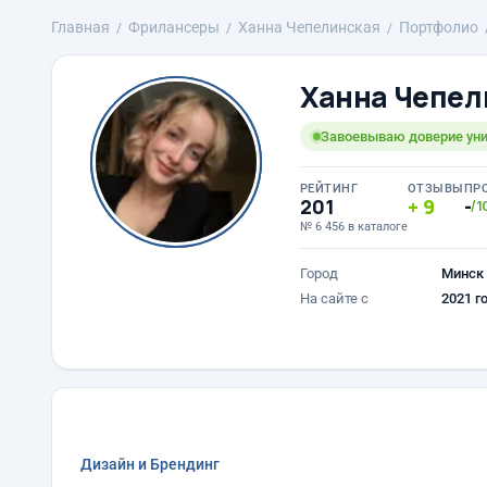
Главная
Фрилансеры
Ханна Чепелинская
Портфолио
Ханна Чепел
Завоевываю доверие ун
РЕЙТИНГ
ОТЗЫВЫ
ПР
201
9
-
/1
№ 6 456 в каталоге
Город
Минск
На сайте с
2021 г
Дизайн и Брендинг