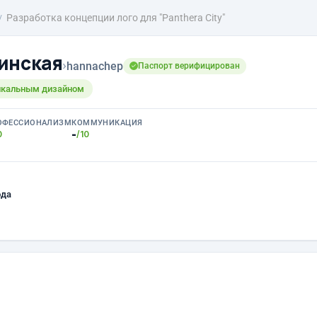
Разработка концепции лого для "Panthera City"
инская
›
hannachep
Паспорт верифицирован
икальным дизайном
ОФЕССИОНАЛИЗМ
КОММУНИКАЦИЯ
-
0
/10
ода