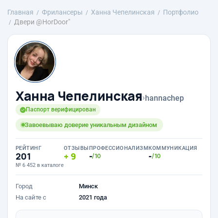
Главная
Фрилансеры
Ханна Чепелинская
Портфолио
Двери @HorDoor"
Ханна Чепелинская
›
hannachep
Паспорт верифицирован
Завоевываю доверие уникальным дизайном
РЕЙТИНГ
ОТЗЫВЫ
ПРОФЕССИОНАЛИЗМ
КОММУНИКАЦИЯ
201
9
-
-
/10
/10
№ 6 452 в каталоге
Город
Минск
На сайте с
2021 года