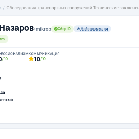
о
Обследования транспортных сооружений Технические заключе
 Назаров
›
mikrob
Сбер ID
Нейросаммари
iam
ФЕССИОНАЛИЗМ
КОММУНИКАЦИЯ
0
10
/10
/10
а
ода
анятый