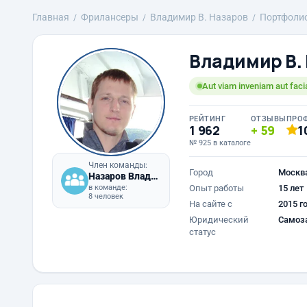
Главная
Фрилансеры
Владимир В. Назаров
Портфоли
Владимир В.
Aut viam inveniam aut fac
РЕЙТИНГ
ОТЗЫВЫ
ПРО
1 962
59
1
№ 925 в каталоге
Член команды:
Город
Москв
Назаров Владимир Владимирович
в команде:
Опыт работы
15 лет
8 человек
На сайте с
2015 г
Юридический
Самоз
статус