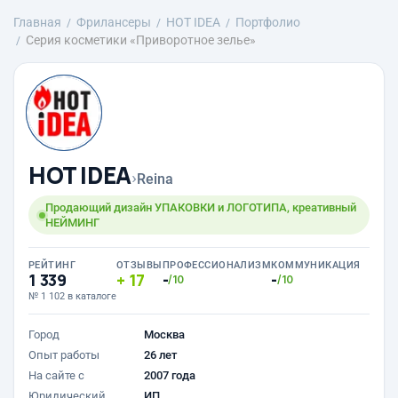
Главная
Фрилансеры
HOT IDEA
Портфолио
Серия косметики «Приворотное зелье»
HOT IDEA
›
Reina
Продающий дизайн УПАКОВКИ и ЛОГОТИПА, креативный
НЕЙМИНГ
РЕЙТИНГ
ОТЗЫВЫ
ПРОФЕССИОНАЛИЗМ
КОММУНИКАЦИЯ
1 339
17
-
-
/10
/10
№ 1 102 в каталоге
Город
Москва
Опыт работы
26 лет
На сайте с
2007 года
Юридический
ИП