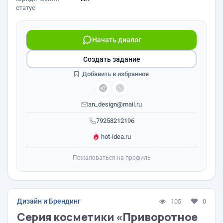
статус
Начать диалог
Создать задание
Добавить в избранное
an_design@mail.ru
79258212196
hot-idea.ru
Пожаловаться на профиль
Дизайн и Брендинг
105
0
Серия косметики «Приворотное