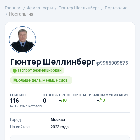
Главная
Фрилансеры
Гюнтер Шеллинберг
Портфолио
Ностальгия.
Гюнтер Шеллинберг
›
p9955009575
Паспорт верифицирован
Больше дела, меньше слов.
РЕЙТИНГ
ОТЗЫВЫ
ПРОФЕССИОНАЛИЗМ
КОММУНИКАЦИЯ
116
0
-
-
/10
/10
№ 15 394 в каталоге
Город
Москва
На сайте с
2023 года