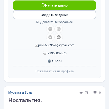
Начать диалог
Создать задание
Добавить в избранное
p9955009575@gmail.com
+79955009575
f16c.ru
Пожаловаться на профиль
Музыка и Звук
78
0
Ностальгия.