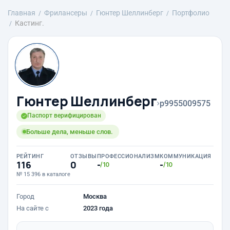
Главная
Фрилансеры
Гюнтер Шеллинберг
Портфолио
Кастинг.
Гюнтер Шеллинберг
›
p9955009575
Паспорт верифицирован
Больше дела, меньше слов.
РЕЙТИНГ
ОТЗЫВЫ
ПРОФЕССИОНАЛИЗМ
КОММУНИКАЦИЯ
116
0
-
-
/10
/10
№ 15 396 в каталоге
Город
Москва
На сайте с
2023 года