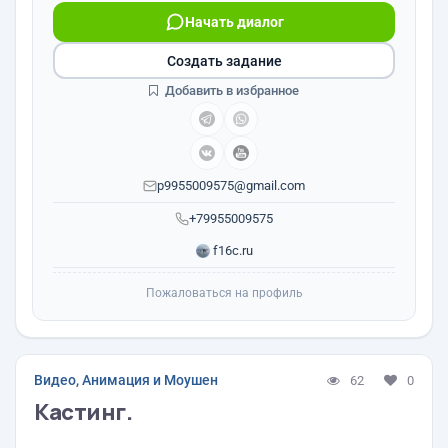
Начать диалог
Создать задание
Добавить в избранное
p9955009575@gmail.com
+79955009575
f16c.ru
Пожаловаться на профиль
Видео, Анимация и Моушен
62
0
Кастинг.