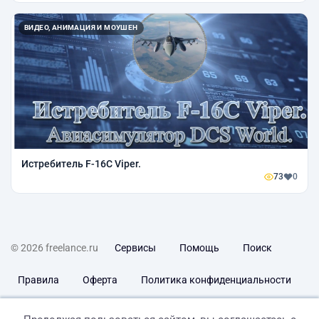
ВИДЕО, АНИМАЦИЯ И МОУШЕН
Истребитель F-16C Viper.
73
0
© 2026 freelance.ru
Сервисы
Помощь
Поиск
Правила
Оферта
Политика конфиденциальности
Дисклеймер о ЗоЗПП
Отказ от ответственности