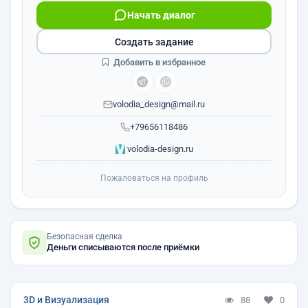
Начать диалог
Создать задание
Добавить в избранное
volodia_design@mail.ru
+79656118486
volodia-design.ru
Пожаловаться на профиль
Безопасная сделка
Деньги списываются после приёмки
3D и Визуализация
88
0