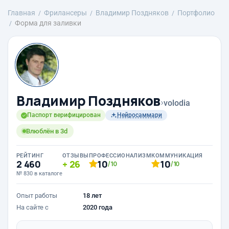
Главная
Фрилансеры
Владимир Поздняков
Портфолио
Форма для заливки
Владимир Поздняков
›
volodia
Паспорт верифицирован
Нейросаммари
Влюблён в 3d
РЕЙТИНГ
ОТЗЫВЫ
ПРОФЕССИОНАЛИЗМ
КОММУНИКАЦИЯ
2 460
26
10
10
/10
/10
№ 830 в каталоге
Опыт работы
18 лет
На сайте с
2020 года