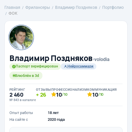
Главная
Фрилансеры
Владимир Поздняков
Портфолио
ФОК
Владимир Поздняков
›
volodia
Паспорт верифицирован
Нейросаммари
Влюблён в 3d
РЕЙТИНГ
ОТЗЫВЫ
ПРОФЕССИОНАЛИЗМ
КОММУНИКАЦИЯ
2 460
26
10
10
/10
/10
№ 843 в каталоге
Опыт работы
18 лет
На сайте с
2020 года