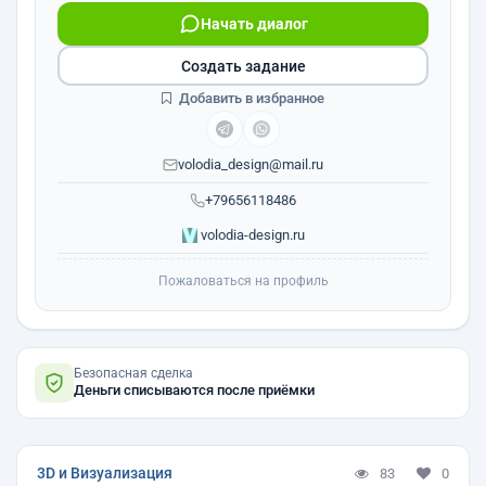
Начать диалог
Создать задание
Добавить в избранное
volodia_design@mail.ru
+79656118486
volodia-design.ru
Пожаловаться на профиль
Безопасная сделка
Деньги списываются после приёмки
3D и Визуализация
83
0