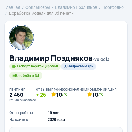
Главная
Фрилансеры
Владимир Поздняков
Портфолио
Доработка модели для 3d печати
Владимир Поздняков
›
volodia
Паспорт верифицирован
Нейросаммари
Влюблён в 3d
РЕЙТИНГ
ОТЗЫВЫ
ПРОФЕССИОНАЛИЗМ
КОММУНИКАЦИЯ
2 460
26
10
10
/10
/10
№ 830 в каталоге
Опыт работы
18 лет
На сайте с
2020 года