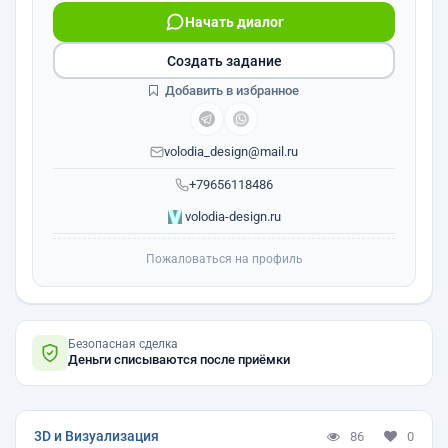
Начать диалог
Создать задание
Добавить в избранное
volodia_design@mail.ru
+79656118486
volodia-design.ru
Пожаловаться на профиль
Безопасная сделка
Деньги списываются после приёмки
3D и Визуализация
86
0