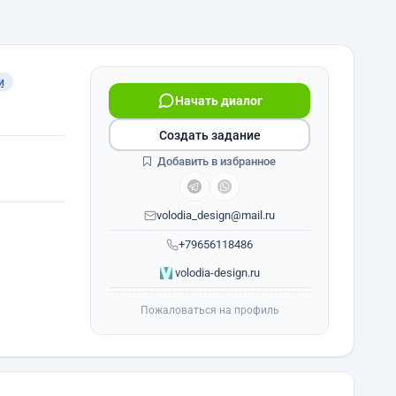
и
Начать диалог
Создать задание
Добавить в избранное
volodia_design@mail.ru
+79656118486
volodia-design.ru
Пожаловаться на профиль