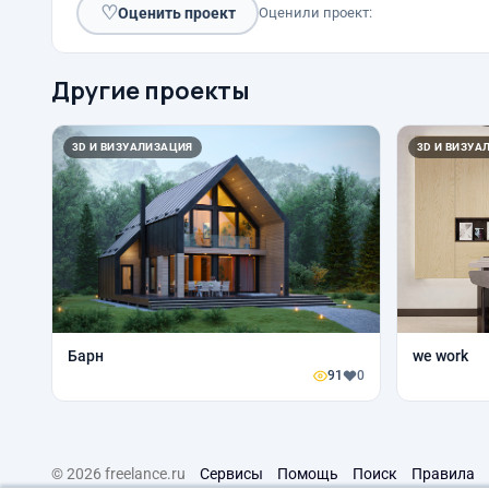
♡
Оценить проект
Оценили проект:
Другие проекты
3D И ВИЗУАЛИЗАЦИЯ
3D И ВИЗУА
Барн
we work
91
0
© 2026 freelance.ru
Сервисы
Помощь
Поиск
Правила