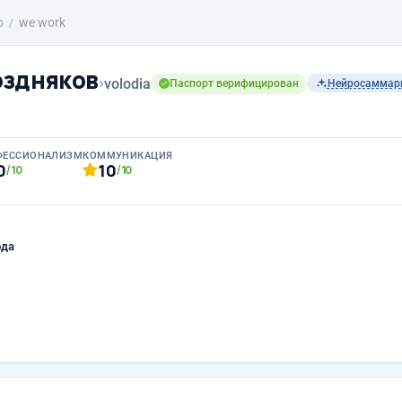
о
we work
оздняков
›
volodia
Паспорт верифицирован
Нейросаммар
ФЕССИОНАЛИЗМ
КОММУНИКАЦИЯ
0
10
/10
/10
ода