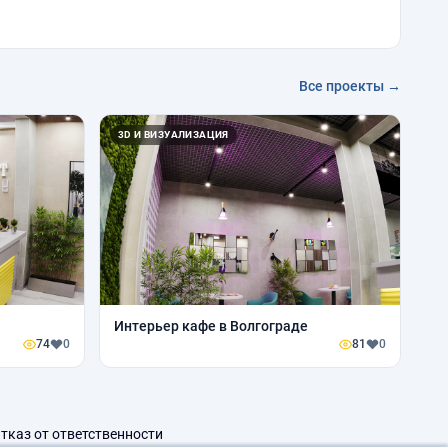
Все проекты →
3D И ВИЗУАЛИЗАЦИЯ
Интерьер кафе в Волгограде
74
0
81
0
тказ от ответственности