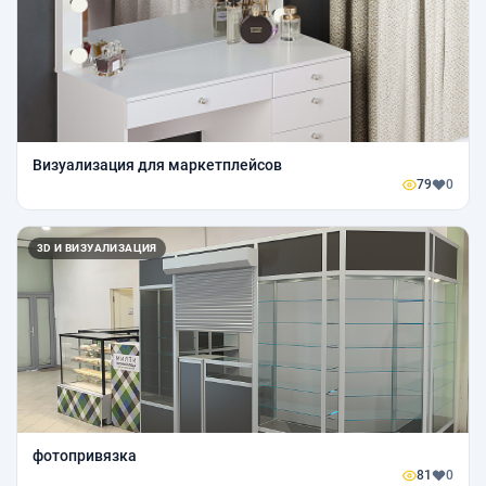
Визуализация для маркетплейсов
79
0
3D И ВИЗУАЛИЗАЦИЯ
фотопривязка
81
0