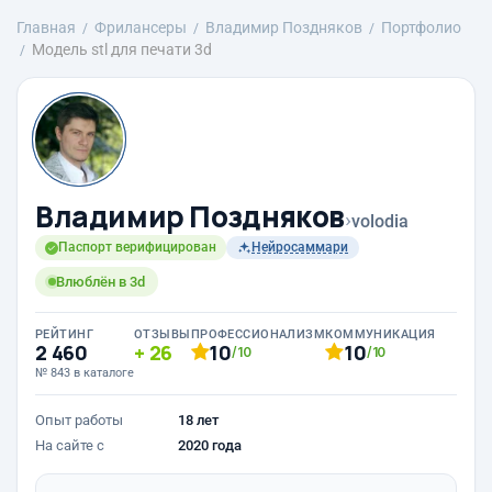
Главная
Фрилансеры
Владимир Поздняков
Портфолио
Модель stl для печати 3d
Владимир Поздняков
›
volodia
Паспорт верифицирован
Нейросаммари
Влюблён в 3d
РЕЙТИНГ
ОТЗЫВЫ
ПРОФЕССИОНАЛИЗМ
КОММУНИКАЦИЯ
2 460
26
10
10
/10
/10
№ 843 в каталоге
Опыт работы
18 лет
На сайте с
2020 года