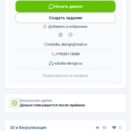
Начать диалог
Создать задание
Добавить в избранное
volodia_design@mail.ru
+79656118486
volodia-design.ru
Пожаловаться на профиль
Безопасная сделка
Деньги списываются после приёмки
3D и Визуализация
90
0