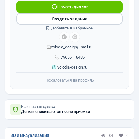
Начать диалог
Создать задание
Добавить в избранное
volodia_design@mail.ru
+79656118486
volodia-design.ru
Пожаловаться на профиль
Безопасная сделка
Деньги списываются после приёмки
3D и Визуализация
84
0