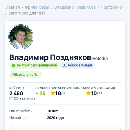
Главная
Фрилансеры
Владимир Поздняков
Портфолио
Заготовка для ЧПУ
Владимир Поздняков
›
volodia
Паспорт верифицирован
Нейросаммари
Влюблён в 3d
РЕЙТИНГ
ОТЗЫВЫ
ПРОФЕССИОНАЛИЗМ
КОММУНИКАЦИЯ
2 460
26
10
10
/10
/10
№ 820 в каталоге
Опыт работы
18 лет
На сайте с
2020 года