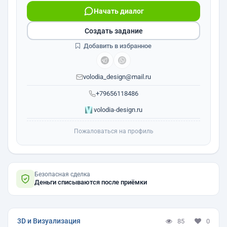
Начать диалог
Создать задание
Добавить в избранное
volodia_design@mail.ru
+79656118486
volodia-design.ru
Пожаловаться на профиль
Безопасная сделка
Деньги списываются после приёмки
3D и Визуализация
85
0