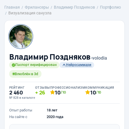
Главная
Фрилансеры
Владимир Поздняков
Портфолио
Визуализация санузла
Владимир Поздняков
›
volodia
Паспорт верифицирован
Нейросаммари
Влюблён в 3d
РЕЙТИНГ
ОТЗЫВЫ
ПРОФЕССИОНАЛИЗМ
КОММУНИКАЦИЯ
2 460
26
10
10
/10
/10
№ 828 в каталоге
Опыт работы
18 лет
На сайте с
2020 года