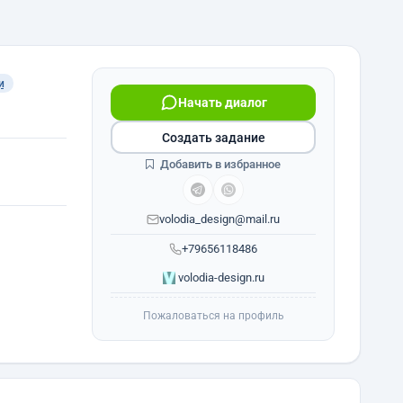
и
Начать диалог
Создать задание
Добавить в избранное
volodia_design@mail.ru
+79656118486
volodia-design.ru
Пожаловаться на профиль