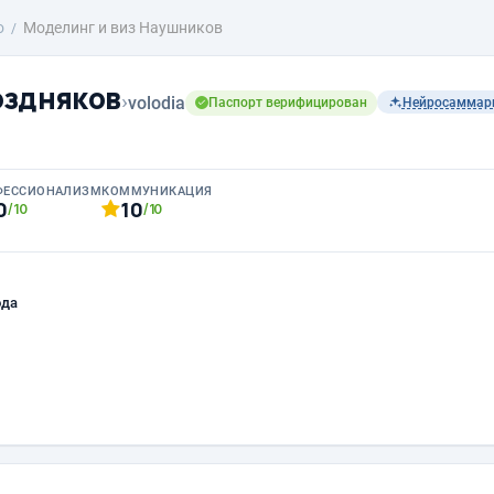
о
Моделинг и виз Наушников
оздняков
›
volodia
Паспорт верифицирован
Нейросаммар
ФЕССИОНАЛИЗМ
КОММУНИКАЦИЯ
0
10
/10
/10
ода