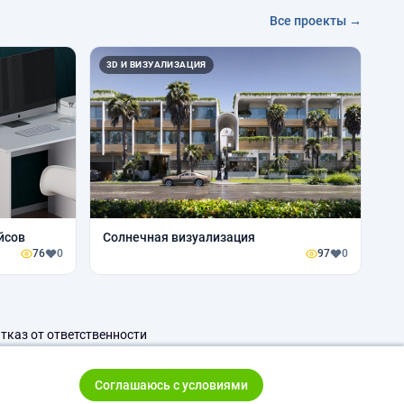
Все проекты →
3D И ВИЗУАЛИЗАЦИЯ
йсов
Солнечная визуализация
76
0
97
0
тказ от ответственности
Соглашаюсь с условиями