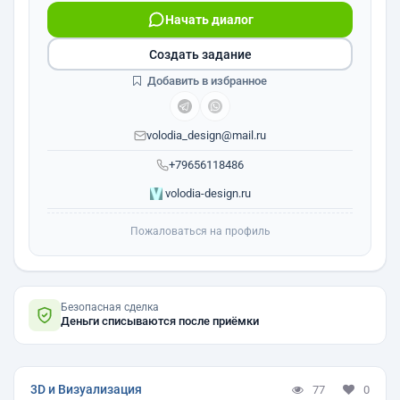
Начать диалог
Создать задание
Добавить в избранное
volodia_design@mail.ru
+79656118486
volodia-design.ru
Пожаловаться на профиль
Безопасная сделка
Деньги списываются после приёмки
3D и Визуализация
77
0