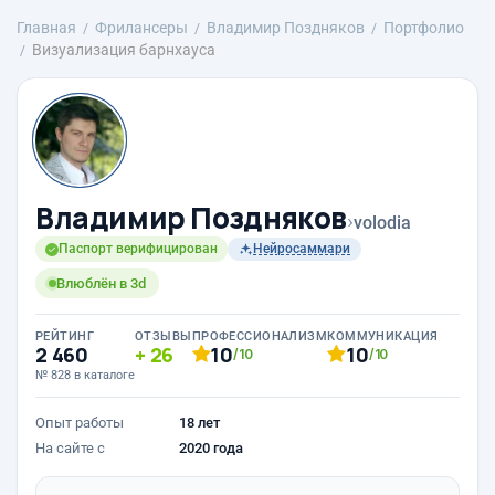
Главная
Фрилансеры
Владимир Поздняков
Портфолио
Визуализация барнхауса
Владимир Поздняков
›
volodia
Паспорт верифицирован
Нейросаммари
Влюблён в 3d
РЕЙТИНГ
ОТЗЫВЫ
ПРОФЕССИОНАЛИЗМ
КОММУНИКАЦИЯ
2 460
26
10
10
/10
/10
№ 828 в каталоге
Опыт работы
18 лет
На сайте с
2020 года