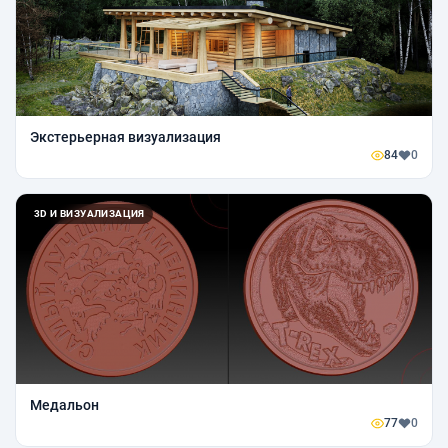
Экстерьерная визуализация
84
0
3D И ВИЗУАЛИЗАЦИЯ
Медальон
77
0