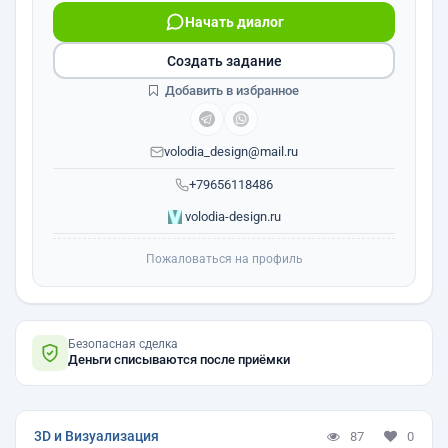
Начать диалог
Создать задание
Добавить в избранное
volodia_design@mail.ru
+79656118486
volodia-design.ru
Пожаловаться на профиль
Безопасная сделка
Деньги списываются после приёмки
3D и Визуализация
87
0