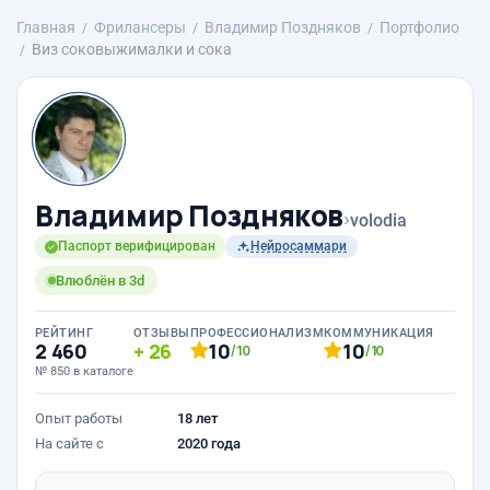
Главная
Фрилансеры
Владимир Поздняков
Портфолио
Виз соковыжималки и сока
Владимир Поздняков
›
volodia
Паспорт верифицирован
Нейросаммари
Влюблён в 3d
РЕЙТИНГ
ОТЗЫВЫ
ПРОФЕССИОНАЛИЗМ
КОММУНИКАЦИЯ
2 460
26
10
10
/10
/10
№ 850 в каталоге
Опыт работы
18 лет
На сайте с
2020 года