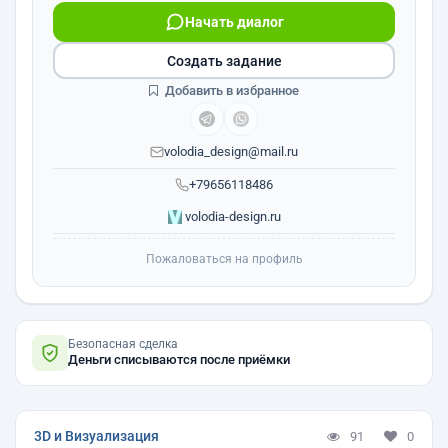
Начать диалог
Создать задание
Добавить в избранное
volodia_design@mail.ru
+79656118486
volodia-design.ru
Пожаловаться на профиль
Безопасная сделка
Деньги списываются после приёмки
3D и Визуализация
91
0