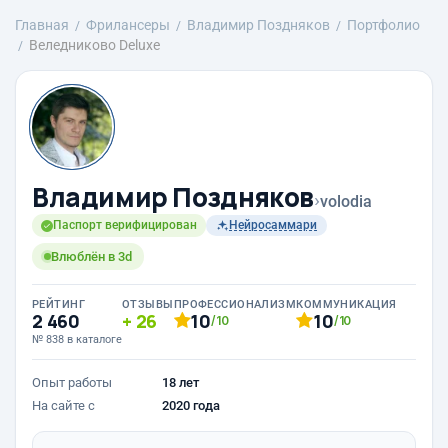
Главная
Фрилансеры
Владимир Поздняков
Портфолио
Веледниково Deluxe
Владимир Поздняков
›
volodia
Паспорт верифицирован
Нейросаммари
Влюблён в 3d
РЕЙТИНГ
ОТЗЫВЫ
ПРОФЕССИОНАЛИЗМ
КОММУНИКАЦИЯ
2 460
26
10
10
/10
/10
№ 838 в каталоге
Опыт работы
18 лет
На сайте с
2020 года