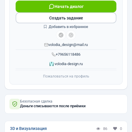
Начать диалог
Создать задание
Добавить в избранное
volodia_design@mail.ru
+79656118486
volodia-design.ru
Пожаловаться на профиль
Безопасная сделка
Деньги списываются после приёмки
3D и Визуализация
86
0