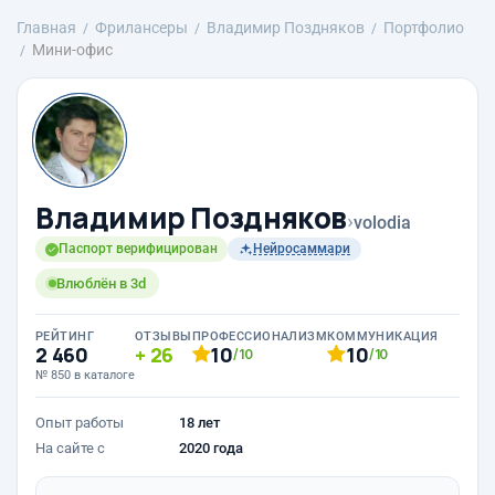
Главная
Фрилансеры
Владимир Поздняков
Портфолио
Мини-офис
Владимир Поздняков
›
volodia
Паспорт верифицирован
Нейросаммари
Влюблён в 3d
РЕЙТИНГ
ОТЗЫВЫ
ПРОФЕССИОНАЛИЗМ
КОММУНИКАЦИЯ
2 460
26
10
10
/10
/10
№ 850 в каталоге
Опыт работы
18 лет
На сайте с
2020 года