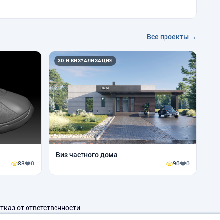
Все проекты →
3D И ВИЗУАЛИЗАЦИЯ
Виз частного дома
83
0
90
0
тказ от ответственности