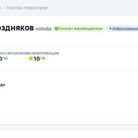
о
Генплан территории
оздняков
›
volodia
Паспорт верифицирован
Нейросаммар
ФЕССИОНАЛИЗМ
КОММУНИКАЦИЯ
0
10
/10
/10
ода