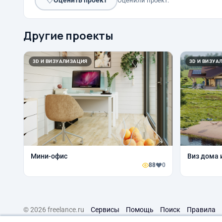
♡
Оценить проект
Оценили проект:
Другие проекты
3D И ВИЗУАЛИЗАЦИЯ
3D И ВИЗУА
Мини-офис
Виз дома 
88
0
© 2026 freelance.ru
Сервисы
Помощь
Поиск
Правила