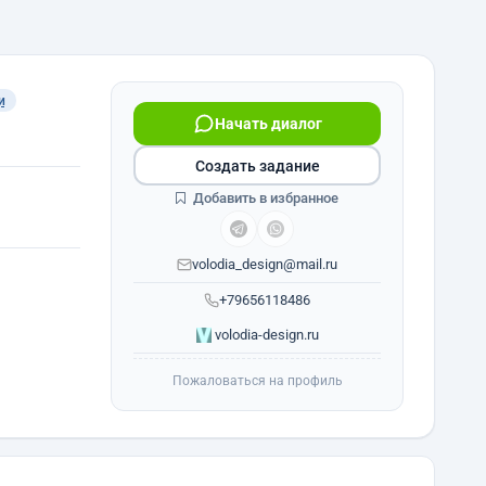
и
Начать диалог
Создать задание
Добавить в избранное
volodia_design@mail.ru
+79656118486
volodia-design.ru
Пожаловаться на профиль