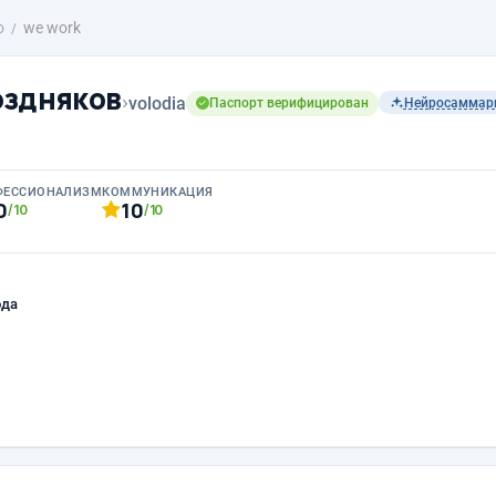
о
we work
оздняков
›
volodia
Паспорт верифицирован
Нейросаммар
ФЕССИОНАЛИЗМ
КОММУНИКАЦИЯ
0
10
/10
/10
ода