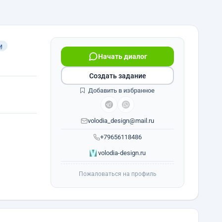
и
Начать диалог
Создать задание
Добавить в избранное
volodia_design@mail.ru
+79656118486
volodia-design.ru
Пожаловаться на профиль