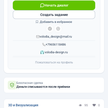
Начать диалог
Создать задание
Добавить в избранное
volodia_design@mail.ru
+79656118486
volodia-design.ru
Пожаловаться на профиль
Безопасная сделка
Деньги списываются после приёмки
3D и Визуализация
95
0