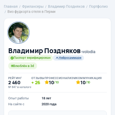
Главная
Фрилансеры
Владимир Поздняков
Портфолио
Виз фудкорта отеля в Перми
Владимир Поздняков
›
volodia
Паспорт верифицирован
Нейросаммари
Влюблён в 3d
РЕЙТИНГ
ОТЗЫВЫ
ПРОФЕССИОНАЛИЗМ
КОММУНИКАЦИЯ
2 460
26
10
10
/10
/10
№ 847 в каталоге
Опыт работы
18 лет
На сайте с
2020 года