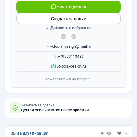
Начать диалог
Создать задание
Добавить в избранное
volodia_design@mail.ru
+79656118486
volodia-design.ru
Пожаловаться на профиль
Безопасная сделка
Деньги списываются после приёмки
3D и Визуализация
93
0