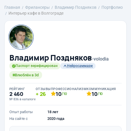
Главная
Фрилансеры
Владимир Поздняков
Портфолио
Интерьер кафе в Волгограде
Владимир Поздняков
›
volodia
Паспорт верифицирован
Нейросаммари
Влюблён в 3d
РЕЙТИНГ
ОТЗЫВЫ
ПРОФЕССИОНАЛИЗМ
КОММУНИКАЦИЯ
2 460
26
10
10
/10
/10
№ 836 в каталоге
Опыт работы
18 лет
На сайте с
2020 года