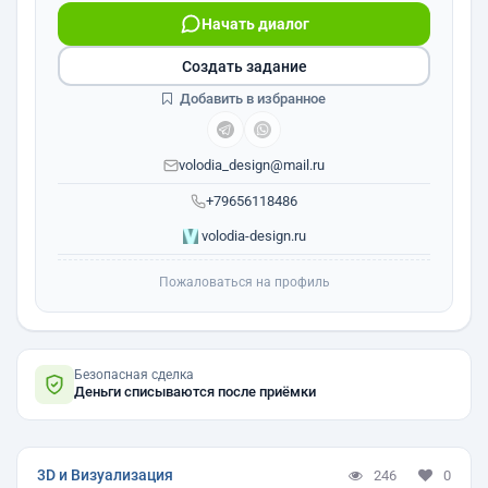
Начать диалог
Создать задание
Добавить в избранное
volodia_design@mail.ru
+79656118486
volodia-design.ru
Пожаловаться на профиль
Безопасная сделка
Деньги списываются после приёмки
3D и Визуализация
246
0