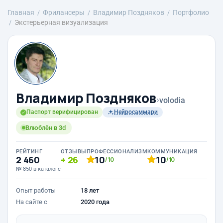
Главная
Фрилансеры
Владимир Поздняков
Портфолио
Экстерьерная визуализация
Владимир Поздняков
›
volodia
Паспорт верифицирован
Нейросаммари
Влюблён в 3d
РЕЙТИНГ
ОТЗЫВЫ
ПРОФЕССИОНАЛИЗМ
КОММУНИКАЦИЯ
2 460
26
10
10
/10
/10
№ 850 в каталоге
Опыт работы
18 лет
На сайте с
2020 года