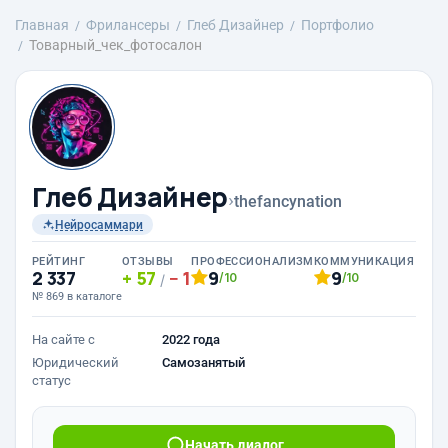
Главная
Фрилансеры
Глеб Дизайнер
Портфолио
Товарный_чек_фотосалон
Глеб Дизайнер
›
thefancynation
Нейросаммари
РЕЙТИНГ
ОТЗЫВЫ
ПРОФЕССИОНАЛИЗМ
КОММУНИКАЦИЯ
2 337
57
1
9
9
/10
/10
/
№ 869 в каталоге
На сайте с
2022 года
Юридический
Самозанятый
статус
Начать диалог