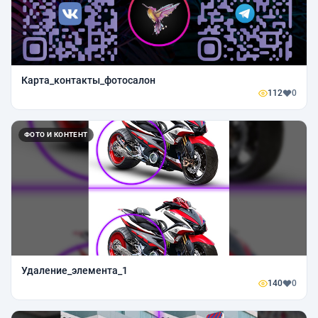
Карта_контакты_фотосалон
112
0
ФОТО И КОНТЕНТ
Удаление_элемента_1
140
0