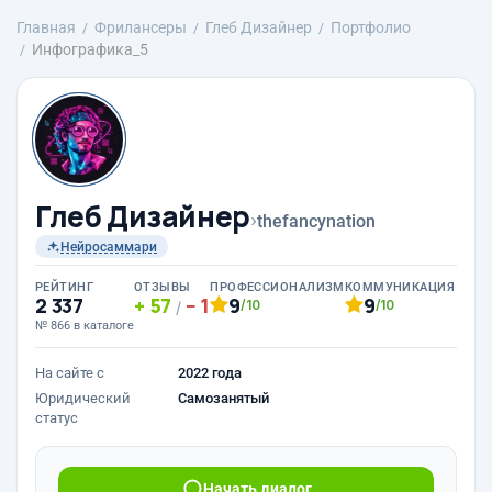
Главная
Фрилансеры
Глеб Дизайнер
Портфолио
Инфографика_5
Глеб Дизайнер
›
thefancynation
Нейросаммари
РЕЙТИНГ
ОТЗЫВЫ
ПРОФЕССИОНАЛИЗМ
КОММУНИКАЦИЯ
2 337
57
1
9
9
/10
/10
/
№ 866 в каталоге
На сайте с
2022 года
Юридический
Самозанятый
статус
Начать диалог