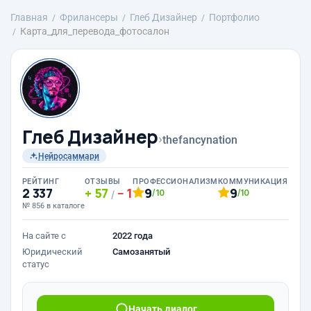
Главная
Фрилансеры
Глеб Дизайнер
Портфолио
Карта_для_перевода_фотосалон
Глеб Дизайнер
›
thefancynation
Нейросаммари
РЕЙТИНГ
ОТЗЫВЫ
ПРОФЕССИОНАЛИЗМ
КОММУНИКАЦИЯ
2 337
57
1
9
9
/10
/10
/
№ 856 в каталоге
На сайте с
2022 года
Юридический
Самозанятый
статус
Начать диалог