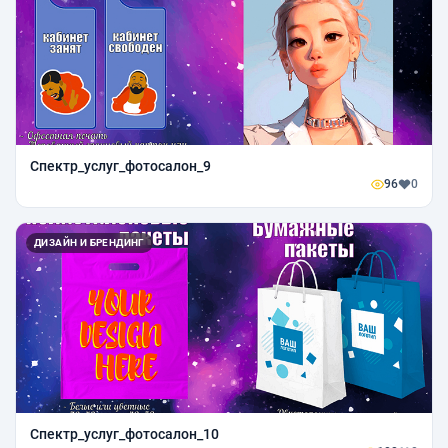
Спектр_услуг_фотосалон_9
96
0
ДИЗАЙН И БРЕНДИНГ
Спектр_услуг_фотосалон_10