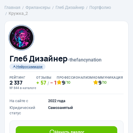
Главная
Фрилансеры
Глеб Дизайнер
Портфолио
Кружка_2
Глеб Дизайнер
›
thefancynation
Нейросаммари
РЕЙТИНГ
ОТЗЫВЫ
ПРОФЕССИОНАЛИЗМ
КОММУНИКАЦИЯ
2 337
57
1
9
9
/10
/10
/
№ 844 в каталоге
На сайте с
2022 года
Юридический
Самозанятый
статус
Начать диалог