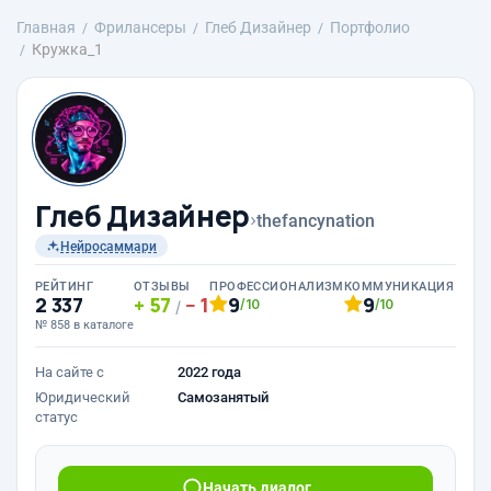
Главная
Фрилансеры
Глеб Дизайнер
Портфолио
Кружка_1
Глеб Дизайнер
›
thefancynation
Нейросаммари
РЕЙТИНГ
ОТЗЫВЫ
ПРОФЕССИОНАЛИЗМ
КОММУНИКАЦИЯ
2 337
57
1
9
9
/10
/10
/
№ 858 в каталоге
На сайте с
2022 года
Юридический
Самозанятый
статус
Начать диалог