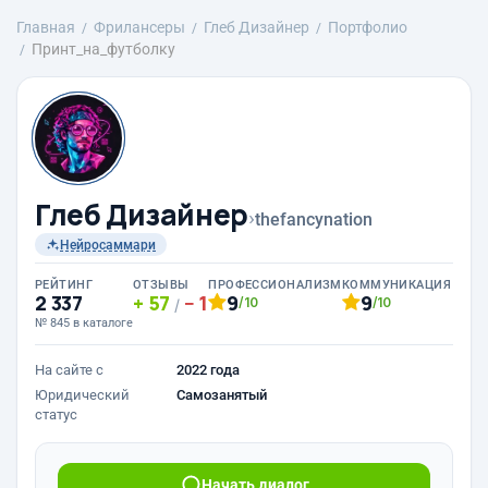
Главная
Фрилансеры
Глеб Дизайнер
Портфолио
Принт_на_футболку
Глеб Дизайнер
›
thefancynation
Нейросаммари
РЕЙТИНГ
ОТЗЫВЫ
ПРОФЕССИОНАЛИЗМ
КОММУНИКАЦИЯ
2 337
57
1
9
9
/10
/10
/
№ 845 в каталоге
На сайте с
2022 года
Юридический
Самозанятый
статус
Начать диалог