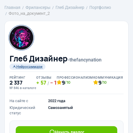
Главная
Фрилансеры
Глеб Дизайнер
Портфолио
Фото_на_документ_2
Глеб Дизайнер
›
thefancynation
Нейросаммари
РЕЙТИНГ
ОТЗЫВЫ
ПРОФЕССИОНАЛИЗМ
КОММУНИКАЦИЯ
2 337
57
1
9
9
/10
/10
/
№ 846 в каталоге
На сайте с
2022 года
Юридический
Самозанятый
статус
Начать диалог