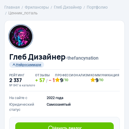
Главная
Фрилансеры
Глеб Дизайнер
Портфолио
Ценник_поталь
Глеб Дизайнер
›
thefancynation
Нейросаммари
РЕЙТИНГ
ОТЗЫВЫ
ПРОФЕССИОНАЛИЗМ
КОММУНИКАЦИЯ
2 337
57
1
9
9
/10
/10
/
№ 847 в каталоге
На сайте с
2022 года
Юридический
Самозанятый
статус
Начать диалог