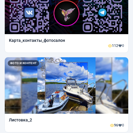
Карта_контакты_фотосалон
112
0
ФОТО И КОНТЕНТ
Листовка_2
96
0