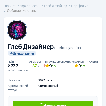
Главная
Фрилансеры
Глеб Дизайнер
Портфолио
Добавление_стены
Глеб Дизайнер
›
thefancynation
Нейросаммари
РЕЙТИНГ
ОТЗЫВЫ
ПРОФЕССИОНАЛИЗМ
КОММУНИКАЦИЯ
2 337
57
1
9
9
/10
/10
/
№ 866 в каталоге
На сайте с
2022 года
Юридический
Самозанятый
статус
Начать диалог