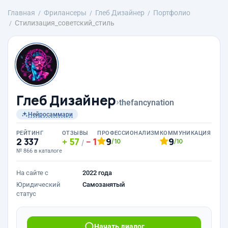
Главная
Фрилансеры
Глеб Дизайнер
Портфолио
Стилизация_советский_стиль
Глеб Дизайнер
›
thefancynation
Нейросаммари
РЕЙТИНГ
ОТЗЫВЫ
ПРОФЕССИОНАЛИЗМ
КОММУНИКАЦИЯ
2 337
57
1
9
9
/10
/10
/
№ 866 в каталоге
На сайте с
2022 года
Юридический
Самозанятый
статус
Начать диалог