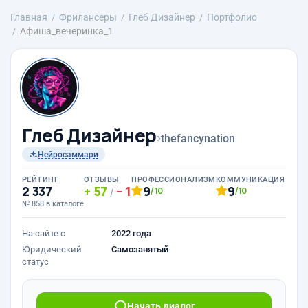
Главная
Фрилансеры
Глеб Дизайнер
Портфолио
Афиша_вечеринка_1
Глеб Дизайнер
›
thefancynation
Нейросаммари
РЕЙТИНГ
ОТЗЫВЫ
ПРОФЕССИОНАЛИЗМ
КОММУНИКАЦИЯ
2 337
57
1
9
9
/10
/10
/
№ 858 в каталоге
На сайте с
2022 года
Юридический
Самозанятый
статус
Начать диалог