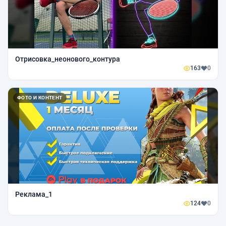
Отрисовка_неонового_контура
163
0
ФОТО И КОНТЕНТ
Реклама_1
124
0