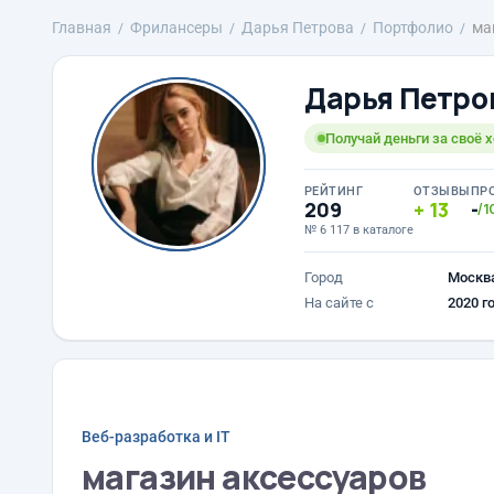
Главная
Фрилансеры
Дарья Петрова
Портфолио
ма
Дарья Петро
Получай деньги за своё х
РЕЙТИНГ
ОТЗЫВЫ
ПР
209
13
-
/1
№ 6 117 в каталоге
Город
Москв
На сайте с
2020 г
Веб-разработка и IT
магазин аксессуаров