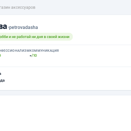
газин аксессуаров
ва
›
petrovadasha
обби и не работай ни дня в своей жизни
ОФЕССИОНАЛИЗМ
КОММУНИКАЦИЯ
-
0
/10
а
ода