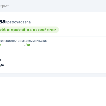
терьер
ва
›
petrovadasha
обби и не работай ни дня в своей жизни
ОФЕССИОНАЛИЗМ
КОММУНИКАЦИЯ
-
0
/10
а
ода