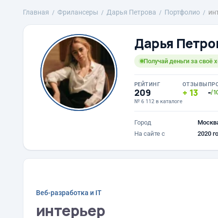
Главная
Фрилансеры
Дарья Петрова
Портфолио
ин
Дарья Петро
Получай деньги за своё х
РЕЙТИНГ
ОТЗЫВЫ
ПР
209
13
-
/1
№ 6 112 в каталоге
Город
Москв
На сайте с
2020 г
Веб-разработка и IT
интерьер