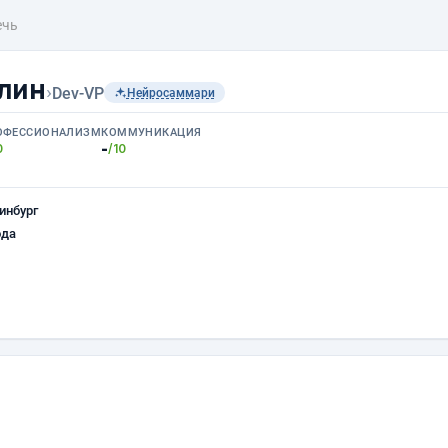
ечь
лин
›
Dev-VP
Нейросаммари
ОФЕССИОНАЛИЗМ
КОММУНИКАЦИЯ
-
0
/10
инбург
ода