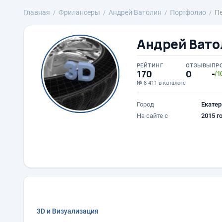
Главная
Фрилансеры
Андрей Ватолин
Портфолио
П
Андрей Вато
РЕЙТИНГ
ОТЗЫВЫ
ПР
170
0
-
/1
№ 8 411 в каталоге
Город
Екатер
На сайте с
2015 г
3D и Визуализация