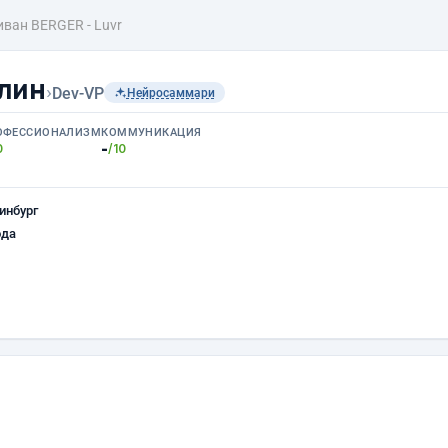
ван BERGER - Luvr
лин
›
Dev-VP
Нейросаммари
ОФЕССИОНАЛИЗМ
КОММУНИКАЦИЯ
-
0
/10
инбург
ода