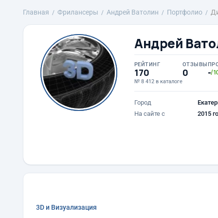
Главная
Фрилансеры
Андрей Ватолин
Портфолио
Ди
Андрей Вато
РЕЙТИНГ
ОТЗЫВЫ
ПР
170
0
-
/1
№ 8 412 в каталоге
Город
Екатер
На сайте с
2015 г
3D и Визуализация