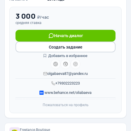
3 000
₽/час
средняя ставка
Начать диалог
Создать задание
Добавить в избранное
olgabaeva87@yandex.ru
+79302223223
www.behance.net/oliabaeva
Пожаловаться на профиль
Freelance.Boutique