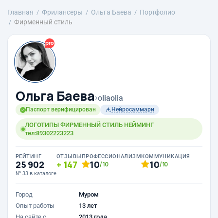
Главная
Фрилансеры
Ольга Баева
Портфолио
Фирменный стиль
Ольга Баева
›
oliaolia
Паспорт верифицирован
Нейросаммари
ЛОГОТИПЫ ФИРМЕННЫЙ СТИЛЬ НЕЙМИНГ
тел:89302223223
РЕЙТИНГ
ОТЗЫВЫ
ПРОФЕССИОНАЛИЗМ
КОММУНИКАЦИЯ
25 902
147
10
10
/10
/10
№ 33 в каталоге
Город
Муром
Опыт работы
13 лет
На сайте с
2013 года