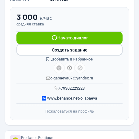
3 000
₽/час
средняя ставка
Начать диалог
Создать задание
Добавить в избранное
olgabaeva87@yandex.ru
+79302223223
www.behance.net/oliabaeva
Пожаловаться на профиль
Freelance.Boutique