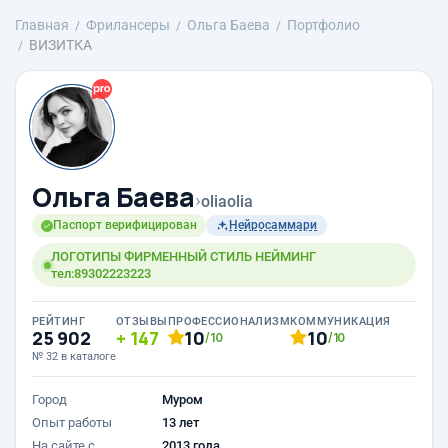
Главная
Фрилансеры
Ольга Баева
Портфолио
ВИЗИТКА
Ольга Баева
›
oliaolia
Паспорт верифицирован
Нейросаммари
ЛОГОТИПЫ ФИРМЕННЫЙ СТИЛЬ НЕЙМИНГ
тел:89302223223
РЕЙТИНГ
ОТЗЫВЫ
ПРОФЕССИОНАЛИЗМ
КОММУНИКАЦИЯ
25 902
147
10
10
/10
/10
№ 32 в каталоге
Город
Муром
Опыт работы
13 лет
На сайте с
2013 года