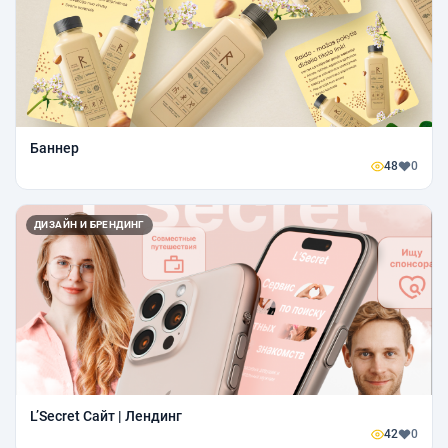
Баннер
48
0
ДИЗАЙН И БРЕНДИНГ
L’Secret Сайт | Лендинг
42
0