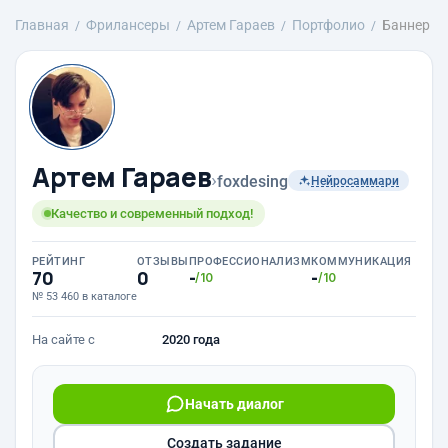
Главная
Фрилансеры
Артем Гараев
Портфолио
Баннер
Артем Гараев
›
foxdesing
Нейросаммари
Качество и современный подход!
РЕЙТИНГ
ОТЗЫВЫ
ПРОФЕССИОНАЛИЗМ
КОММУНИКАЦИЯ
70
0
-
-
/10
/10
№ 53 460 в каталоге
На сайте с
2020 года
Начать диалог
Создать задание