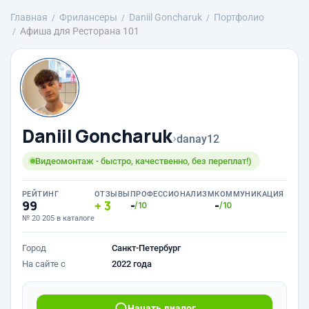
Главная
Фрилансеры
Daniil Goncharuk
Портфолио
Афиша для Ресторана 101
Daniil Goncharuk
›
danay12
Видеомонтаж - быстро, качественно, без переплат!)
РЕЙТИНГ
ОТЗЫВЫ
ПРОФЕССИОНАЛИЗМ
КОММУНИКАЦИЯ
99
3
-
-
/10
/10
№ 20 205 в каталоге
Город
Санкт-Петербург
На сайте с
2022 года
Начать диалог