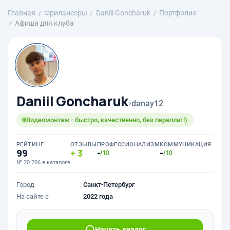
Главная
Фрилансеры
Daniil Goncharuk
Портфолио
Афиша для клуба
Daniil Goncharuk
›
danay12
Видеомонтаж - быстро, качественно, без переплат!)
РЕЙТИНГ
ОТЗЫВЫ
ПРОФЕССИОНАЛИЗМ
КОММУНИКАЦИЯ
99
3
-
-
/10
/10
№ 20 206 в каталоге
Город
Санкт-Петербург
На сайте с
2022 года
Начать диалог