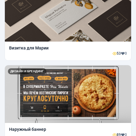
Визитка для Марии
53
0
ДИЗАЙН И БРЕНДИНГ
Наружный баннер
89
0