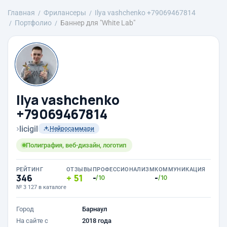
Главная
Фрилансеры
Ilya vashchenko +79069467814
Портфолио
Баннер для "White Lab"
Ilya vashchenko
+79069467814
›
licigil
Нейросаммари
Полиграфия, веб-дизайн, логотип
РЕЙТИНГ
ОТЗЫВЫ
ПРОФЕССИОНАЛИЗМ
КОММУНИКАЦИЯ
346
51
-
-
/10
/10
№ 3 127 в каталоге
Город
Барнаул
На сайте с
2018 года