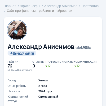
Главная
Фрилансеры
Александр Анисимов
Портфолио
Сайт про финансы, трейдинг и нейросетях
Александр Анисимов
›
alek985a
Нейросаммари
РЕЙТИНГ
ОТЗЫВЫ
ПРОФЕССИОНАЛИЗМ
КОММУНИКАЦИЯ
72
0
-
-
/10
/10
№ 46 678 в каталоге
Город
Химки
Опыт работы
2 года
На сайте с
2024 года
Юридический
Самозанятый
статус