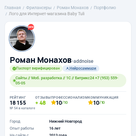
Главная
Фрилансеры
Роман Монахов
Портфолио
Лого для Интернет-магазина Baby Tuli
Роман Монахов
›
addnoise
Паспорт верифицирован
Нейросаммари
Сайты // Моб. разработка // 1С // Битрикс24 +7 (953) 559-
05-05
РЕЙТИНГ
ОТЗЫВЫ
ПРОФЕССИОНАЛИЗМ
КОММУНИКАЦИЯ
18 155
48
10
10
/10
/10
№ 54 в каталоге
Город
Нижний Новгород
Опыт работы
16 лет
На сайте с
2013 года