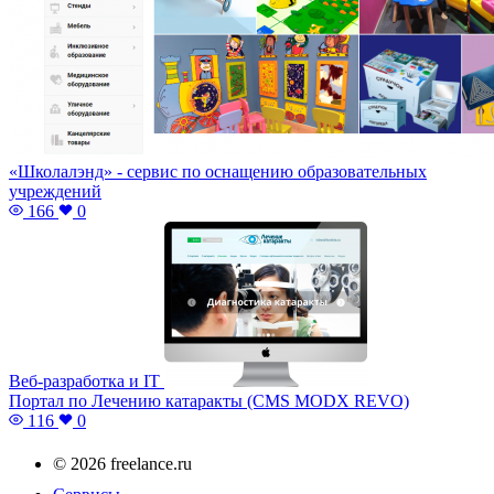
«Школалэнд» - сервис по оснащению образовательных
учреждений
166
0
Веб-разработка и IT
Портал по Лечению катаракты (CMS MODX REVO)
116
0
© 2026 freelance.ru