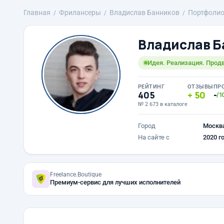
Главная
Фрилансеры
Владислав Банников
Портфоли
Владислав Б
Идея. Реализация. Прод
РЕЙТИНГ
ОТЗЫВЫ
ПР
405
50
-
/1
№ 2 673 в каталоге
Город
Москв
На сайте с
2020 г
Freelance.Boutique
Премиум-сервис для лучших исполнителей