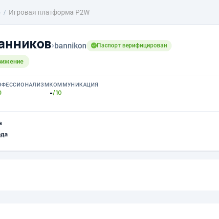
о
Игровая платформа P2W
анников
›
bannikon
Паспорт верифицирован
вижение
ОФЕССИОНАЛИЗМ
КОММУНИКАЦИЯ
-
0
/10
а
ода