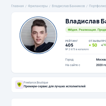
Главная
Фрилансеры
Владислав Банников
Портфоли
Владислав Б
Идея. Реализация. Прод
РЕЙТИНГ
ОТЗЫВЫ
ПР
405
50
-
/1
№ 2 673 в каталоге
Город
Москв
На сайте с
2020 г
Freelance.Boutique
Премиум-сервис для лучших исполнителей