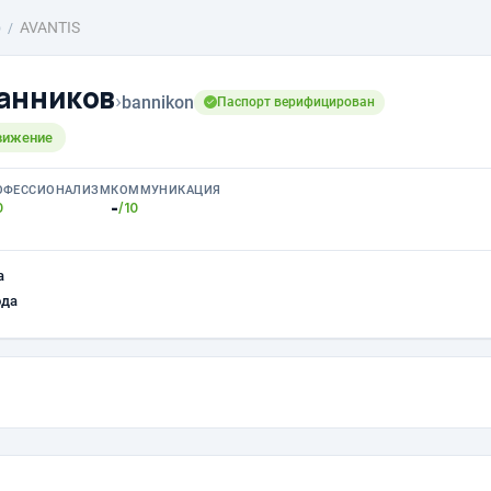
о
AVANTIS
анников
›
bannikon
Паспорт верифицирован
вижение
ОФЕССИОНАЛИЗМ
КОММУНИКАЦИЯ
-
0
/10
а
ода