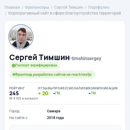
Главная
Фрилансеры
Сергей Тимшин
Портфолио
Корпоративный сайт в сфере благоустройства территорий
Сергей Тимшин
›
timshinsergey
Паспорт верифицирован
Фронтенд разработка сайтов на react/nextjs
РЕЙТИНГ
ОТЗЫВЫ
ПРОФЕССИОНАЛИЗМ
КОММУНИКАЦИЯ
245
20
-
-
/10
/10
№ 4 925 в каталоге
Город
Самара
На сайте с
2018 года